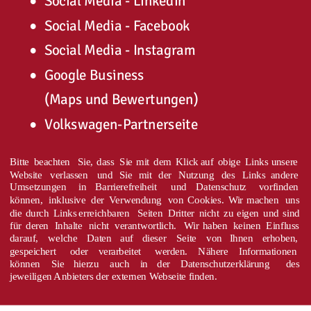
•
Social Media - Linkedin
•
Social Media - Facebook
•
Social Media - Instagram
•
Google Business
(Maps und Bewertungen)
•
Volkswagen-Partnerseite
Bitte
beachten
Sie,
dass
Sie
mit
dem
Klick
auf
obige
Links
unsere 
Website
verlassen
und
Sie
mit
der
Nutzung
des
Links
andere 
Umsetzungen
in
Barrierefreiheit
und
Datenschutz
vorfinden 
können,
inklusive
der
Verwendung
von
Cookies.
Wir
machen
uns 
die
durch
Links
erreichbaren
Seiten
Dritter
nicht
zu
eigen
und
sind 
für
deren
Inhalte
nicht
verantwortlich.
Wir
haben
keinen
Einfluss 
darauf,
welche
Daten
auf
dieser
Seite
von
Ihnen
erhoben, 
gespeichert
oder
verarbeitet
werden.
Nähere
Informationen 
können
Sie
hierzu
auch
in
der
Datenschutzerklärung
des 
jeweiligen Anbieters der externen Webseite finden.