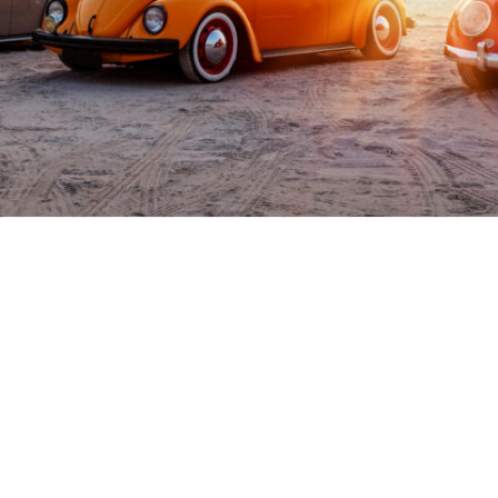
AUTOHAUS DIEHL GMBH
Steubenstraße 1 • 35576 Wetzlar
Telefon 06441 3776 0
 • E-Mail 
info@auto-diehl.de
•
Startseite
•
100 Jahre autodiehl